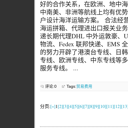
好的合作关系，在欧洲、地中海
中南美、非洲等航线上均有优势
户设计海洋运输方案。 合法经
海运拼箱、代理进出口报关业务
递长期代理DHL 中外运敦豪、UP
物流、Fedex 联邦快递、EM
的努力开辟了港澳台专线、日韩
专线、欧洲专线、中东专线等多
服务专线。 ...
评论:0
Tags:
贸易费用
分页:
[«]
1
[2]
[3]
[4]
[5]
[6]
[7]
[8]
[9]
[10]
[11]
[12]
[13