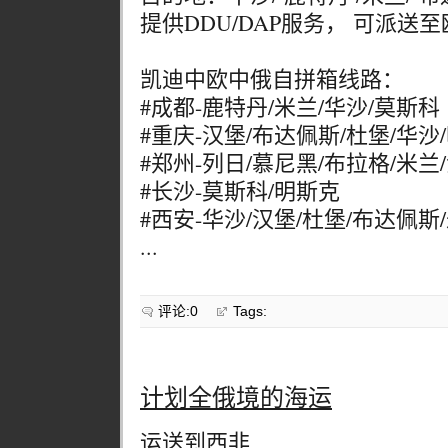
提供DDU/DAP服务， 可派送
凯迪中欧中俄自拼箱线路：
#成都-鹿特丹/米兰/华沙/莫斯科
#重庆-汉堡/布达佩斯/杜堡/华沙
#郑州-列日/慕尼黑/布拉格/米兰
#长沙-莫斯科/明斯克
#西安-华沙/汉堡/杜堡/布达佩斯
...
评论:0
Tags:
计划全俄境的海运
运送到西非