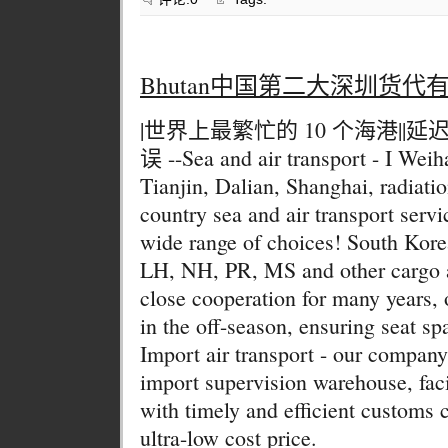
Bhutan中国第二大深圳货代
|世界上最繁忙的 10 个海港||
误 --Sea and air transport - I Weih
Tianjin, Dalian, Shanghai, radiatio
country sea and air transport servi
wide range of choices! South Kore
LH, NH, PR, MS and other cargo a
close cooperation for many years, o
in the off-season, ensuring seat sp
Import air transport - our compan
import supervision warehouse, faci
with timely and efficient customs 
ultra-low cost price.