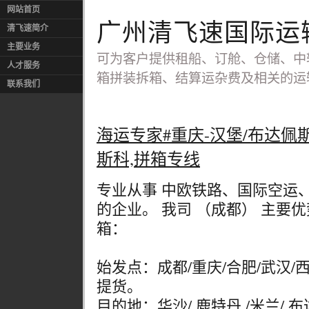
网站首页
广州清飞速国际运
清飞速简介
主要业务
可为客户提供租船、订舱、仓储、中
人才服务
箱拼装拆箱、结算运杂费及相关的运
联系我们
海运专家#重庆-汉堡/布达佩斯
斯科,拼箱专线
专业从事 中欧铁路、国际空运
的企业。 我司 （成都） 主要
箱：
始发点：成都/重庆/合肥/武汉/
提货。
目的地：华沙/ 鹿特丹 /米兰/ 