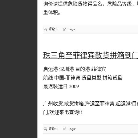
询价请提供危险货物得品名，危险品等级，联合
重体积。
评论:0
Tags:
珠三角至菲律宾散货拼箱到
启运港 深圳港 目的港 菲律宾
航线 中国-菲律宾 货盘类型 拼箱货盘
最迟装运日 2009
广州收货,散货拼箱,海运至菲律宾,起运港/
门,欢迎来电查询!!
评论:0
Tags: