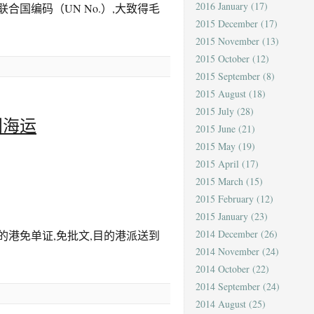
2016 January
(17)
国编码（UN No.）,大致得毛
2015 December
(17)
2015 November
(13)
2015 October
(12)
2015 September
(8)
2015 August
(18)
2015 July
(28)
门海运
2015 June
(21)
2015 May
(19)
2015 April
(17)
2015 March
(15)
2015 February
(12)
2015 January
(23)
2014 December
(26)
目的港免单证,免批文,目的港派送到
2014 November
(24)
2014 October
(22)
2014 September
(24)
2014 August
(25)