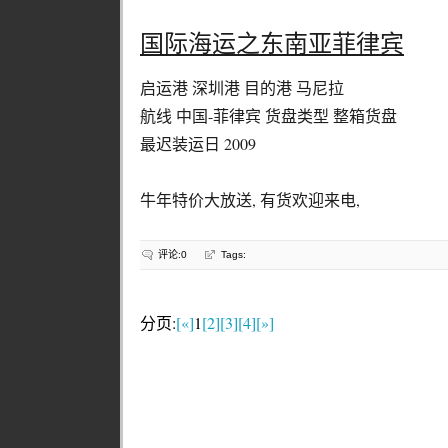
国际海运之东南亚菲律宾
启运港 深圳港 目的港 马尼拉
航线 中国-菲律宾 货盘类型 整箱货盘
最迟装运日 2009
牛年特价大放送, 有货欢迎来电,
评论:0
Tags:
分页:
[«]
1
[2]
[3]
[4]
[»]