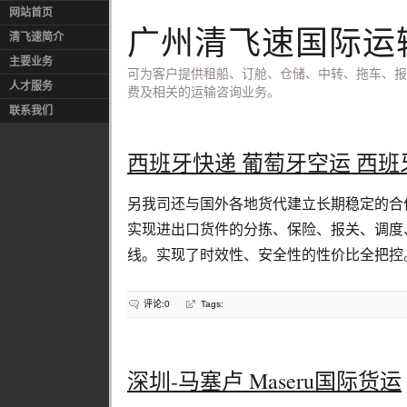
网站首页
广州清飞速国际运
清飞速简介
主要业务
可为客户提供租船、订舱、仓储、中转、拖车、报
人才服务
费及相关的运输咨询业务。
联系我们
西班牙快递 葡萄牙空运 西班
另我司还与国外各地货代建立长期稳定的合
实现进出口货件的分拣、保险、报关、调度
线。实现了时效性、安全性的性价比全把控
评论:0
Tags:
深圳-马塞卢 Maseru国际货运