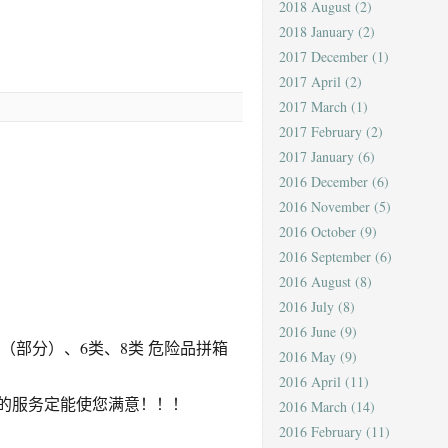
2018 August
(2)
2018 January
(2)
2017 December
(1)
2017 April
(2)
2017 March
(1)
2017 February
(2)
2017 January
(6)
2016 December
(6)
2016 November
(5)
2016 October
(9)
2016 September
(6)
2016 August
(8)
2016 July
(8)
2016 June
(9)
（部分）、6类、8类 危险品拼箱
2016 May
(9)
2016 April
(11)
的服务定能使您满意！！！
2016 March
(14)
2016 February
(11)