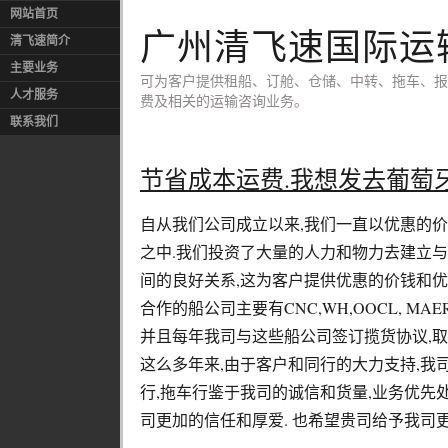
网站首页
广州清飞速国际运
清飞速简介
主要业务
可为客户提供租船、订舱、仓储、中转、拖车、报
人才服务
费及相关的运输咨询业务。
联系我们
节省成本运费.我想发去葡萄
自从我们公司成立以来,我们一直以优惠的
之中.我们投资了大量的人力和物力去建立与
间的良好关系,这为客户提供优惠的价钱和优
合作的船公司主要有CNC,WH,OOCL, MAER
并且每年我司与这些船公司签订揽货协议,取
这么多年来,由于客户和同行的大力支持,我
行,拖车行鉴于我司的诚信和货量,业务优先处
司更加的信任和厚爱. 也希望贵司给予我司更
...