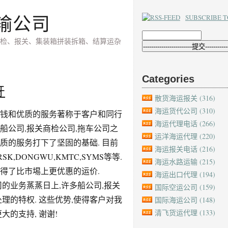
输公司
SUBSCRIBE T
检、报关、集装箱拼装拆箱、结算运杂
Categories
牙
散货海运报关
(316)
海运货代公司
(310)
价钱和优质的服务著称于客户和同行
海运代理电话
(266)
船公司,报关商检公司,拖车公司之
运洋海运代理
(220)
质的服务打下了坚固的基础. 目前
海运报关电话
(216)
SK,DONGWU,KMTC,SYMS等等.
海运水路运输
(215)
得了比市埸上更优惠的运价.
海运出口代理
(194)
司的业务蒸蒸日上,许多船公司,报关
国际空运公司
(159)
理的特权. 这些优势,使得客户对我
国际海运公司
(148)
清飞货运代理
(133)
大的支持, 谢谢!