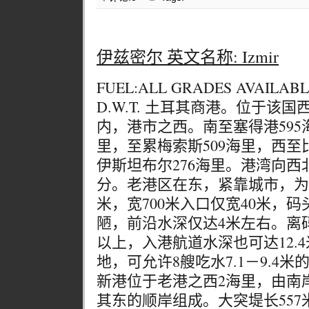
伊兹密尔 英文名称: Izmir
FUEL:ALL GRADES AVAILABL
D.W.T. 土耳其商港。位于该
内，港市之西。南至塞得港595
里，至累梅索斯509海里，西至
伊斯坦布尔276海里。港湾向
分。老港区在东，紧靠城市，为天
米，宽700米入口仅宽40米，
陋，前沿水深仅达4米左右。离码
以上，入港航道水深也可达12.
地，可允许8艘吃水7.1－9.4
新港位于老港之西2海里，由南
其东的顺岸组成。大突堤长557米