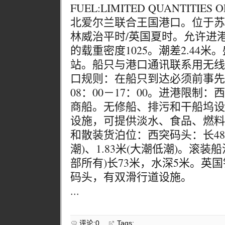
FUEL:LIMITED QUANTITIES
北爱尔兰联合王国港口。位于苏
林威治平时/英国夏时。允许进港
的载重密度1025。潮差2.44
站。船只与港口通讯联系用无线
口规则：在船只到达必须前事先
08：00－17：00。进港限制
商船。无修船、排污和干船坞设
设施，可提供淡水、食品、燃料
和散装货泊位：西突码头：长48米
潮)、1.83米(大潮低潮)。滚
部所有)长73米，水深5米。英
码头，有双滑行道设施。
...
评论:0
Tags: