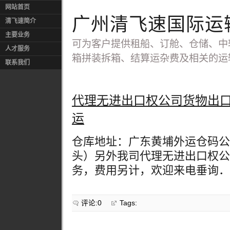
网站首页
广州清飞速国际运
清飞速简介
主要业务
可为客户提供租船、订舱、仓储、中
人才服务
箱拼装拆箱、结算运杂费及相关的运
联系我们
代理无进出口权公司货物出
运
仓库地址：广东黄埔外运仓码公
头）另外我司代理无进出口权公
务，费用另计，欢迎来电垂询．
评论:0
Tags: