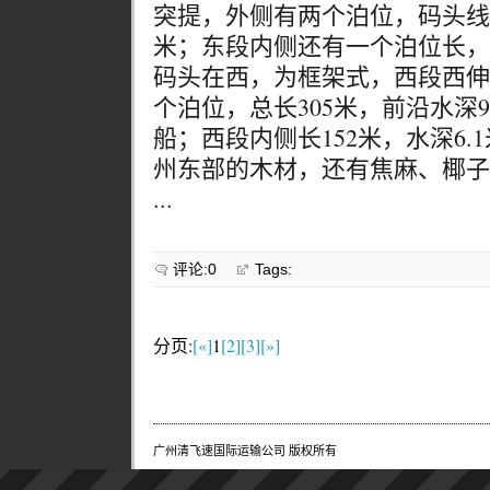
突提，外侧有两个泊位，码头线总
米；东段内侧还有一个泊位长，长
码头在西，为框架式，西段西伸
个泊位，总长305米，前沿水深9
船；西段内侧长152米，水深6
州东部的木材，还有焦麻、椰子
...
评论:0
Tags:
分页:
[«]
1
[2]
[3]
[»]
广州清飞速国际运输公司 版权所有