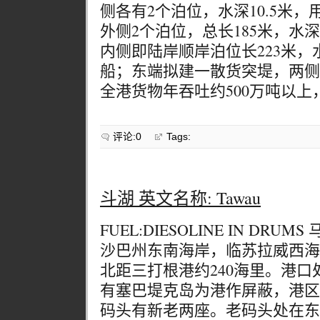
侧各有2个泊位，水深10.5米
外侧2个泊位，总长185米，水深
内侧即陆岸顺岸泊位长223米，
船；东端拟建一散货突堤，两侧
全港货物年吞吐约500万吨以上，
评论:0
Tags:
斗湖 英文名称: Tawau
FUEL:DIESOLINE IN DR
沙巴州东南海岸，临苏拉威西海
北距三打根港约240海里。港
有塞巴堤克岛为港作屏蔽，港区
码头有新老两座。老码头处在东