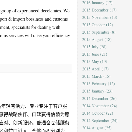
2016 January
(17)
2015 December
(17)
group of experienced decelerates. We
2015 November
(13)
 export & import bossiness and customs
2015 October
(12)
nt, specialists for dealing with
2015 September
(8)
oms services will raise your efficiency
2015 August
(18)
2015 July
(28)
2015 June
(21)
2015 May
(19)
2015 April
(17)
2015 March
(15)
2015 February
(12)
2015 January
(23)
2014 December
(26)
成员年轻有活力、专业专注于客户服
2014 November
(24)
2014 October
(22)
赢得战略伙伴、口碑赢得信赖为愿
2014 September
(24)
应对、创新服务。普通仓仓储服务
2014 August
(25)
区和蛇口港区，仓储面积分别为