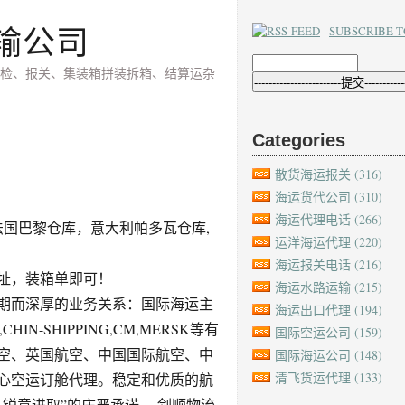
输公司
SUBSCRIBE T
检、报关、集装箱拼装拆箱、结算运杂
Categories
散货海运报关
(316)
海运货代公司
(310)
！
海运代理电话
(266)
法国巴黎仓库，意大利帕多瓦仓库,
运洋海运代理
(220)
海运报关电话
(216)
址，装箱单即可！
海运水路运输
(215)
期而深厚的业务关系：国际海运主
海运出口代理
(194)
,CHIN-SHIPPING,CM,MERSK等有
国际空运公司
(159)
空、英国航空、中国国际航空、中
国际海运公司
(148)
清飞货运代理
(133)
心空运订舱代理。稳定和优质的航
锐意进取”的庄严承诺。 剑顺物流