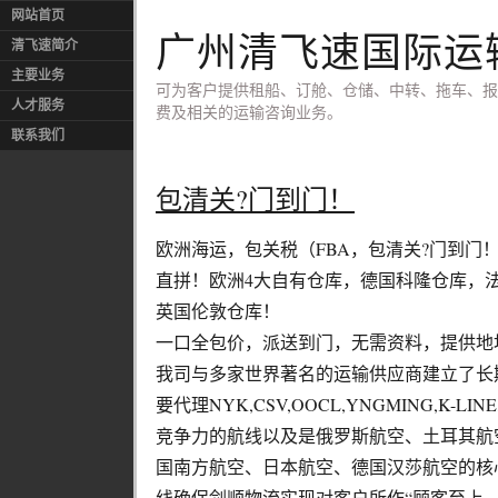
网站首页
广州清飞速国际运
清飞速简介
主要业务
可为客户提供租船、订舱、仓储、中转、拖车、报
人才服务
费及相关的运输咨询业务。
联系我们
包清关?门到门！
欧洲海运，包关税（FBA，包清关?门到门
直拼！欧洲4大自有仓库，德国科隆仓库，
英国伦敦仓库！
一口全包价，派送到门，无需资料，提供地
我司与多家世界著名的运输供应商建立了长
要代理NYK,CSV,OOCL,YNGMING,K-LINE
竞争力的航线以及是俄罗斯航空、土耳其航
国南方航空、日本航空、德国汉莎航空的核
线确保剑顺物流实现对客户所作“顾客至上，