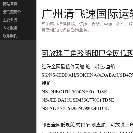
网站首页
广州清飞速国际运
清飞速简介
主要业务
可为客户提供租船、订舱、仓储、中转、拖车、报
人才服务
费及相关的运输咨询业务。
联系我们
可放珠三角驳船印巴全网低
红海全网最低价现舱 蛇口/南沙直航
SK/NS-JEDDAH/SOKHNA/AQABA:USD475
特价
NS-DJIBOUTI:5650/8700+TDSE
NS-JEDDAH:USD4550/7700+TDSE
NS-ADEN:USD6650/9800+TDSE
印巴全网低现舱 蛇口/南沙直航，可放珠三
SK-NHAVA SHEVA /MUNDRA USD3050/55