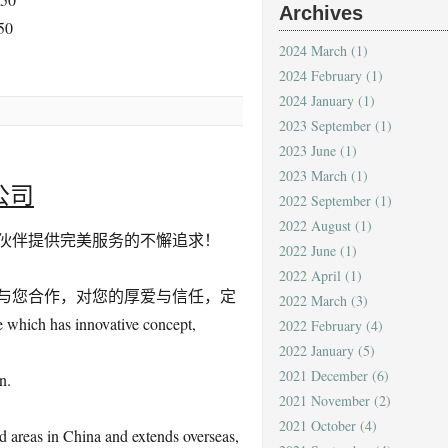
Archives
50
2024 March
(1)
2024 February
(1)
2024 January
(1)
2023 September
(1)
2023 June
(1)
2023 March
(1)
公司
2022 September
(1)
2022 August
(1)
伙伴提供完美服务的不懈追求！
2022 June
(1)
2022 April
(1)
与您合作，对您的厚爱与信任，定
2022 March
(3)
which has innovative concept,
2022 February
(4)
2022 January
(5)
2021 December
(6)
n.
2021 November
(2)
2021 October
(4)
d areas in China and extends overseas,