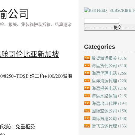
输公司
SUBSCRIBE T
检、报关、集装箱拼装拆箱、结算运杂
Categories
现舱哥伦比亚新加坡
散货海运报关
(316)
海运货代公司
(310)
海运代理电话
(266)
0/8250+TDSE 珠三角+100/200驳船
运洋海运代理
(220)
海运报关电话
(216)
海运水路运输
(215)
海运出口代理
(194)
国际空运公司
(159)
国际海运公司
(148)
清飞货运代理
(133)
角驳船，免重柜费
50