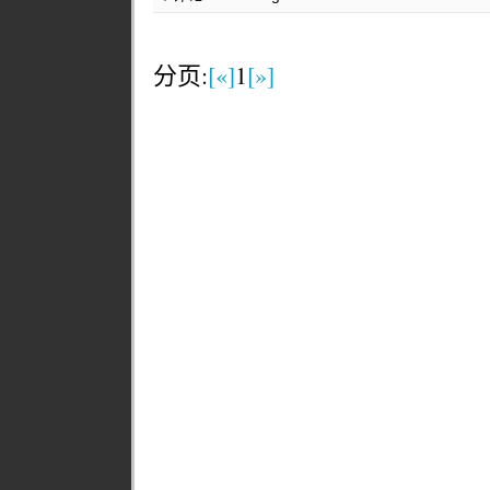
分页:
[«]
1
[»]