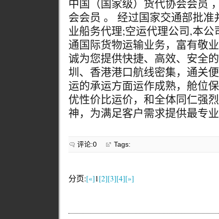
中国（国家级）货代协会会员 
会会员 。 经过国家交通部批
业船务代理;空运代理公司,本
通国际货物运输业务，富有敬业
诚为您提供快捷、高效、安全的
圳、香港港口航线密集，通关便
运的承运方面运作成熟，舱位保
优性价比运价，和全体同仁强烈
神，为满足客户需求提供最专业的
评论:0
Tags:
分页:
[«]
1
[2]
[3]
[4]
[»]