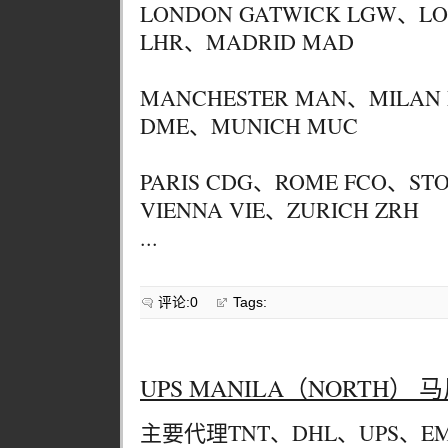
LONDON GATWICK LGW、L
LHR、MADRID MAD
MANCHESTER MAN、MILAN
DME、MUNICH MUC
PARIS CDG、ROME FCO、ST
VIENNA VIE、ZURICH ZRH
...
评论:0
Tags:
UPS MANILA（NORTH） 
主要代理TNT、DHL、UPS、EM