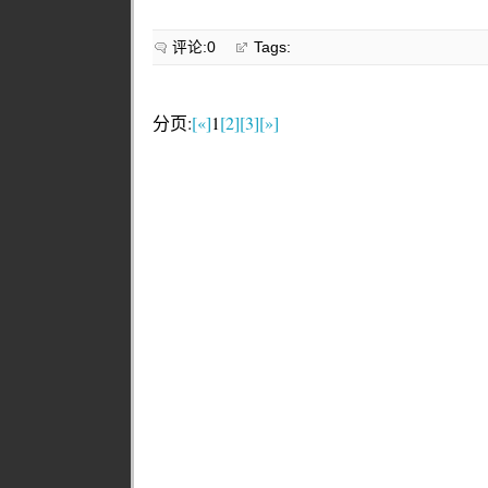
评论:0
Tags:
分页:
[«]
1
[2]
[3]
[»]