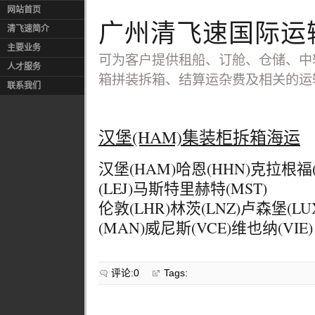
网站首页
广州清飞速国际运
清飞速简介
主要业务
可为客户提供租船、订舱、仓储、中
人才服务
箱拼装拆箱、结算运杂费及相关的运
联系我们
汉堡(HAM)集装柜拆箱海运
汉堡(HAM)哈恩(HHN)克拉根福(
(LEJ)马斯特里赫特(MST)
伦敦(LHR)林茨(LNZ)卢森堡(L
(MAN)威尼斯(VCE)维也纳(VIE)
评论:0
Tags: