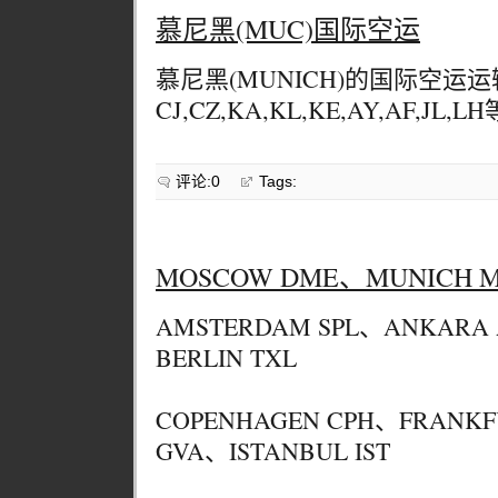
慕尼黑(MUC)国际空运
慕尼黑(MUNICH)的国际空
CJ,CZ,KA,KL,KE,AY,AF,JL,L
评论:0
Tags:
MOSCOW DME、MUNICH 
AMSTERDAM SPL、ANKARA
BERLIN TXL
COPENHAGEN CPH、FRANKF
GVA、ISTANBUL IST