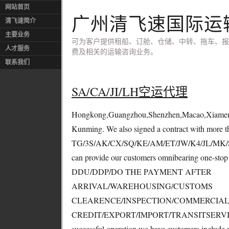
网站首页
广州清飞速国际运
清飞速简介
主要业务
可为客户提供租船、订舱、仓储、中转、拖车、报
人才服务
费及相关的运输咨询业务。
联系我们
SA/CA/JI/LH空运代理
Hongkong,Guangzhou,Shenzhen,Macao,Xiamen
Kunming. We also signed a contract with more t
TG/3S/AK/CX/SQ/KE/AM/ET/JW/K4/JL/MK/
can provide our customers omnibearing one-stop a
DDU/DDP/DO THE PAYMENT AFTER
ARRIVAL/WAREHOUSING/CUSTOMS
CLEARENCE/INSPECTION/COMMERCIAL 
CREDIT/EXPORT/IMPORT/TRANSITSERVICES ar
successful operation,we have customers include 