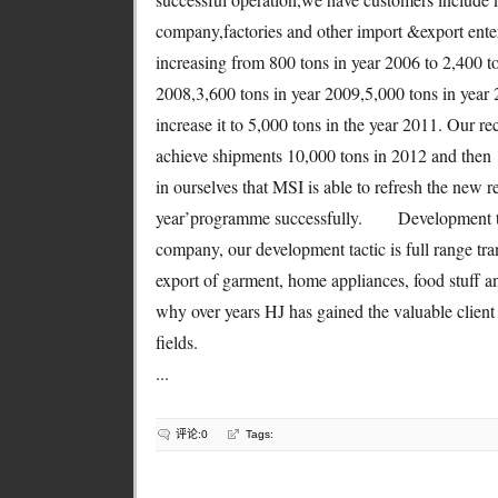
company,factories and other import &export enter
increasing from 800 tons in year 2006 to 2,400 t
2008,3,600 tons in year 2009,5,000 tons in year
increase it to 5,000 tons in the year 2011. Our re
achieve shipments 10,000 tons in 2012 and then 
in ourselves that MSI is able to refresh the new rec
year’programme successfully. Development ta
company, our development tactic is full range tra
export of garment, home appliances, food stuff a
why over years HJ has gained the valuable client
fields.
...
评论:0
Tags: