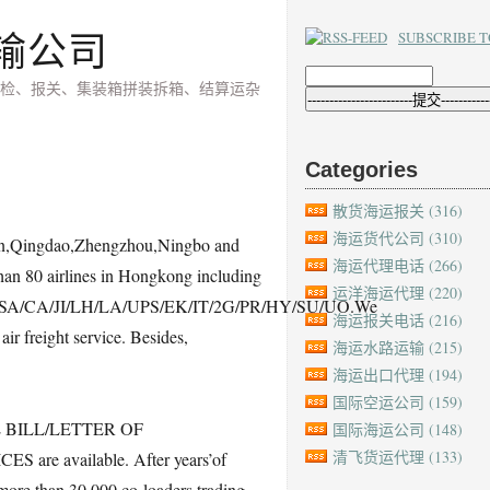
输公司
SUBSCRIBE T
检、报关、集装箱拼装拆箱、结算运杂
Categories
散货海运报关
(316)
海运货代公司
(310)
,Qingdao,Zhengzhou,Ningbo and
海运代理电话
(266)
han 80 airlines in Hongkong including
运洋海运代理
(220)
SA/CA/JI/LH/LA/UPS/EK/IT/2G/PR/HY/SU/UO.We
海运报关电话
(216)
ir freight service. Besides,
海运水路运输
(215)
海运出口代理
(194)
国际空运公司
(159)
BILL/LETTER OF
国际海运公司
(148)
清飞货运代理
(133)
e available. After years’of
more than 30,000 co-loaders,trading