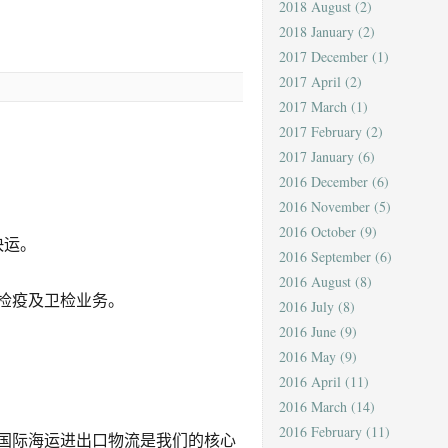
2018 August
(2)
2018 January
(2)
2017 December
(1)
2017 April
(2)
2017 March
(1)
2017 February
(2)
2017 January
(6)
2016 December
(6)
2016 November
(5)
2016 October
(9)
快运。
2016 September
(6)
2016 August
(8)
检疫及卫检业务。
2016 July
(8)
2016 June
(9)
2016 May
(9)
2016 April
(11)
2016 March
(14)
2016 February
(11)
。国际海运进出口物流是我们的核心