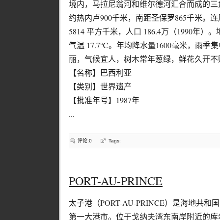
境内，马拉尼翁河和维尔德河汇合而成的三角
约热内卢900千米，南距圣保罗865千米。
5814 平方千米，人口 186.4万（199
气温 17.7℃。年均降水量1600毫米，雨
丽，气候宜人，树木常年葱绿，鲜花久开不
【名称】巴西利亚
【类别】世界遗产
【批准年号】1987年
...
评论:0
Tags:
PORT-AU-PRINCE
太子港（PORT-AU-PRINCE）是海地
第一大港市。位于戈纳夫湾东南岸附近的库