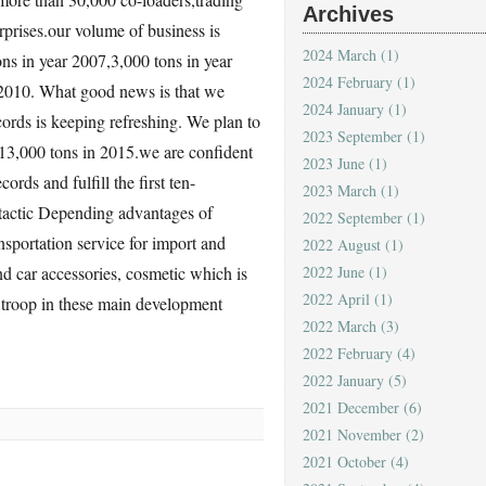
Archives
prises.our volume of business is
2024 March
(1)
ons in year 2007,3,000 tons in year
2024 February
(1)
 2010. What good news is that we
2024 January
(1)
cords is keeping refreshing. We plan to
2023 September
(1)
13,000 tons in 2015.we are confident
2023 June
(1)
ords and fulfill the first ten-
2023 March
(1)
ctic Depending advantages of
2022 September
(1)
nsportation service for import and
2022 August
(1)
nd car accessories, cosmetic which is
2022 June
(1)
2022 April
(1)
 troop in these main development
2022 March
(3)
2022 February
(4)
2022 January
(5)
2021 December
(6)
2021 November
(2)
2021 October
(4)