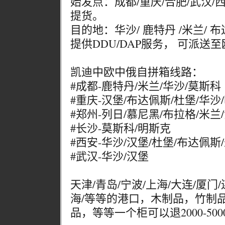
始发点：成都/重庆/合肥/武汉/
提货。
目的地：华沙/ 鹿特丹 /米兰/ 
提供DDU/DAP服务， 可派送
凯迪中欧中俄自拼箱线路：
#成都-鹿特丹/米兰/华沙/莫斯科
#重庆-汉堡/布达佩斯/杜堡/华沙
#郑州-列日/慕尼黑/布拉格/米兰
#长沙-莫斯科/明斯克
#西安-华沙/汉堡/杜堡/布达佩斯
#武汉-华沙/汉堡
天津/青岛/宁波/上海/大连/厦门/
海/等等的港口，木制品，竹制
品，等等一个柜可以退2000-5